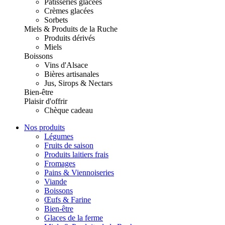
Pâtisseries glacées
Crèmes glacées
Sorbets
Miels & Produits de la Ruche
Produits dérivés
Miels
Boissons
Vins d'Alsace
Bières artisanales
Jus, Sirops & Nectars
Bien-être
Plaisir d'offrir
Chèque cadeau
Nos produits
Légumes
Fruits de saison
Produits laitiers frais
Fromages
Pains & Viennoiseries
Viande
Boissons
Œufs & Farine
Bien-être
Glaces de la ferme