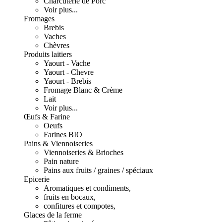
Charcuterie de Porc
Voir plus...
Fromages
Brebis
Vaches
Chèvres
Produits laitiers
Yaourt - Vache
Yaourt - Chevre
Yaourt - Brebis
Fromage Blanc & Crème
Lait
Voir plus...
Œufs & Farine
Oeufs
Farines BIO
Pains & Viennoiseries
Viennoiseries & Brioches
Pain nature
Pains aux fruits / graines / spéciaux
Epicerie
Aromatiques et condiments,
fruits en bocaux,
confitures et compotes,
Glaces de la ferme