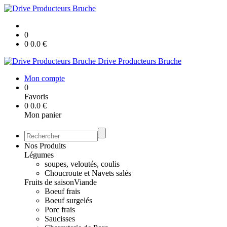
0
0
0.0
€
Drive Producteurs Bruche
Mon compte
0
Favoris
0
0.0
€
Mon panier
Nos Produits
Légumes
soupes, veloutés, coulis
Choucroute et Navets salés
Fruits de saison
Viande
Boeuf frais
Boeuf surgelés
Porc frais
Saucisses