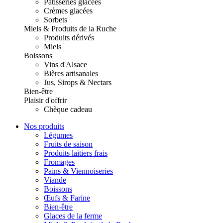
Pâtisseries glacées
Crèmes glacées
Sorbets
Miels & Produits de la Ruche
Produits dérivés
Miels
Boissons
Vins d'Alsace
Bières artisanales
Jus, Sirops & Nectars
Bien-être
Plaisir d'offrir
Chèque cadeau
Nos produits
Légumes
Fruits de saison
Produits laitiers frais
Fromages
Pains & Viennoiseries
Viande
Boissons
Œufs & Farine
Bien-être
Glaces de la ferme