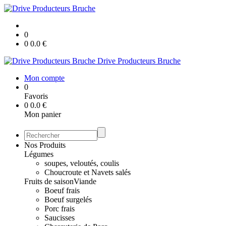
0
0
0.0
€
Drive Producteurs Bruche
Mon compte
0
Favoris
0
0.0
€
Mon panier
Nos Produits
Légumes
soupes, veloutés, coulis
Choucroute et Navets salés
Fruits de saison
Viande
Boeuf frais
Boeuf surgelés
Porc frais
Saucisses