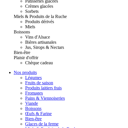
Pâtisseries glacées
Crèmes glacées
Sorbets
Miels & Produits de la Ruche
Produits dérivés
Miels
Boissons
Vins d'Alsace
Bières artisanales
Jus, Sirops & Nectars
Bien-être
Plaisir d'offrir
Chèque cadeau
Nos produits
Légumes
Fruits de saison
Produits laitiers frais
Fromages
Pains & Viennoiseries
Viande
Boissons
Œufs & Farine
Bien-être
Glaces de la ferme