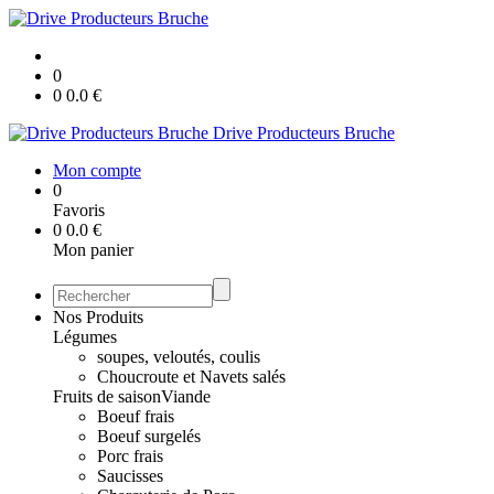
0
0
0.0
€
Drive Producteurs Bruche
Mon compte
0
Favoris
0
0.0
€
Mon panier
Nos Produits
Légumes
soupes, veloutés, coulis
Choucroute et Navets salés
Fruits de saison
Viande
Boeuf frais
Boeuf surgelés
Porc frais
Saucisses