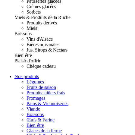
Pâtisseries glacées
Crèmes glacées
Sorbets
Miels & Produits de la Ruche
Produits dérivés
Miels
Boissons
Vins d'Alsace
Bières artisanales
Jus, Sirops & Nectars
Bien-être
Plaisir d'offrir
Chèque cadeau
Nos produits
Légumes
Fruits de saison
Produits laitiers frais
Fromages
Pains & Viennoiseries
Viande
Boissons
Œufs & Farine
Bien-être
Glaces de la ferme