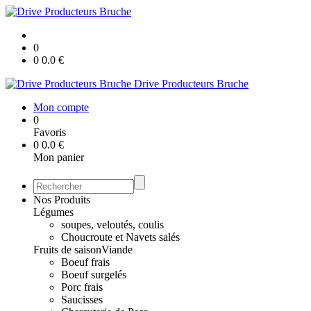
0
0
0.0
€
Drive Producteurs Bruche
Mon compte
0
Favoris
0
0.0
€
Mon panier
Nos Produits
Légumes
soupes, veloutés, coulis
Choucroute et Navets salés
Fruits de saison
Viande
Boeuf frais
Boeuf surgelés
Porc frais
Saucisses