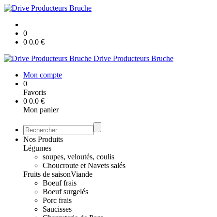
0
0
0.0
€
Drive Producteurs Bruche
Mon compte
0
Favoris
0
0.0
€
Mon panier
Nos Produits
Légumes
soupes, veloutés, coulis
Choucroute et Navets salés
Fruits de saison
Viande
Boeuf frais
Boeuf surgelés
Porc frais
Saucisses