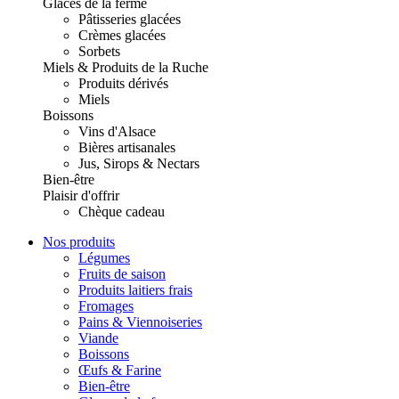
Glaces de la ferme
Pâtisseries glacées
Crèmes glacées
Sorbets
Miels & Produits de la Ruche
Produits dérivés
Miels
Boissons
Vins d'Alsace
Bières artisanales
Jus, Sirops & Nectars
Bien-être
Plaisir d'offrir
Chèque cadeau
Nos produits
Légumes
Fruits de saison
Produits laitiers frais
Fromages
Pains & Viennoiseries
Viande
Boissons
Œufs & Farine
Bien-être