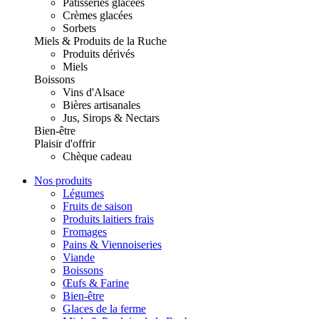
Pâtisseries glacées
Crèmes glacées
Sorbets
Miels & Produits de la Ruche
Produits dérivés
Miels
Boissons
Vins d'Alsace
Bières artisanales
Jus, Sirops & Nectars
Bien-être
Plaisir d'offrir
Chèque cadeau
Nos produits
Légumes
Fruits de saison
Produits laitiers frais
Fromages
Pains & Viennoiseries
Viande
Boissons
Œufs & Farine
Bien-être
Glaces de la ferme