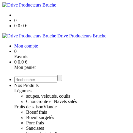
0
0
0.0
€
Drive Producteurs Bruche
Mon compte
0
Favoris
0
0.0
€
Mon panier
Nos Produits
Légumes
soupes, veloutés, coulis
Choucroute et Navets salés
Fruits de saison
Viande
Boeuf frais
Boeuf surgelés
Porc frais
Saucisses