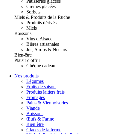
Pâtisseries glacées
Crèmes glacées
Sorbets
Miels & Produits de la Ruche
Produits dérivés
Miels
Boissons
Vins d'Alsace
Bières artisanales
Jus, Sirops & Nectars
Bien-être
Plaisir d'offrir
Chèque cadeau
Nos produits
Légumes
Fruits de saison
Produits laitiers frais
Fromages
Pains & Viennoiseries
Viande
Boissons
Œufs & Farine
Bien-être
Glaces de la ferme