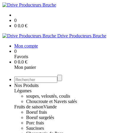
0
0
0.0
€
Drive Producteurs Bruche
Mon compte
0
Favoris
0
0.0
€
Mon panier
Nos Produits
Légumes
soupes, veloutés, coulis
Choucroute et Navets salés
Fruits de saison
Viande
Boeuf frais
Boeuf surgelés
Porc frais
Saucisses