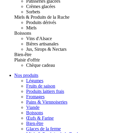
Pâtisseries glacées
Crèmes glacées
Sorbets
Miels & Produits de la Ruche
Produits dérivés
Miels
Boissons
Vins d'Alsace
Bières artisanales
Jus, Sirops & Nectars
Bien-être
Plaisir d'offrir
Chèque cadeau
Nos produits
Légumes
Fruits de saison
Produits laitiers frais
Fromages
Pains & Viennoiseries
Viande
Boissons
Œufs & Farine
Bien-être
Glaces de la ferme