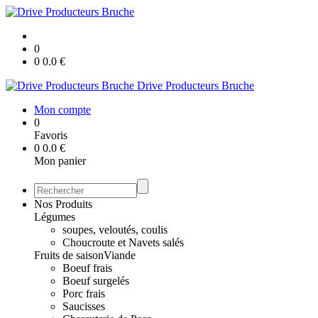
0
0
0.0
€
Drive Producteurs Bruche
Mon compte
0
Favoris
0
0.0
€
Mon panier
Nos Produits
Légumes
soupes, veloutés, coulis
Choucroute et Navets salés
Fruits de saison
Viande
Boeuf frais
Boeuf surgelés
Porc frais
Saucisses