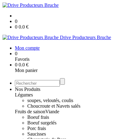
0
0
0.0
€
Drive Producteurs Bruche
Mon compte
0
Favoris
0
0.0
€
Mon panier
Nos Produits
Légumes
soupes, veloutés, coulis
Choucroute et Navets salés
Fruits de saison
Viande
Boeuf frais
Boeuf surgelés
Porc frais
Saucisses