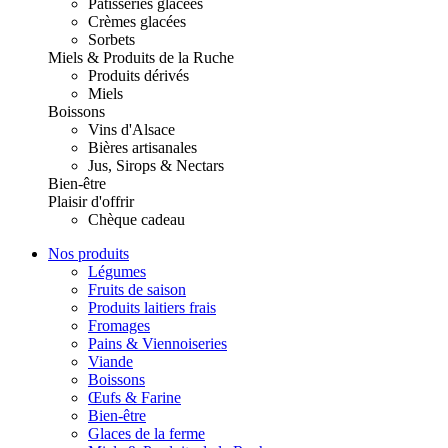
Pâtisseries glacées
Crèmes glacées
Sorbets
Miels & Produits de la Ruche
Produits dérivés
Miels
Boissons
Vins d'Alsace
Bières artisanales
Jus, Sirops & Nectars
Bien-être
Plaisir d'offrir
Chèque cadeau
Nos produits
Légumes
Fruits de saison
Produits laitiers frais
Fromages
Pains & Viennoiseries
Viande
Boissons
Œufs & Farine
Bien-être
Glaces de la ferme