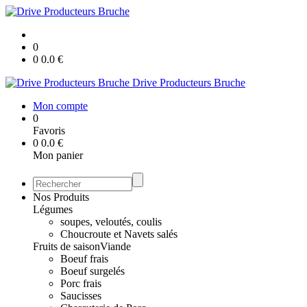
0
0
0.0
€
Drive Producteurs Bruche
Mon compte
0
Favoris
0
0.0
€
Mon panier
Nos Produits
Légumes
soupes, veloutés, coulis
Choucroute et Navets salés
Fruits de saison
Viande
Boeuf frais
Boeuf surgelés
Porc frais
Saucisses