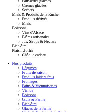
Pâtisseries glacées
Crèmes glacées
Sorbets
Miels & Produits de la Ruche
Produits dérivés
Miels
Boissons
Vins d'Alsace
Bières artisanales
Jus, Sirops & Nectars
Bien-être
Plaisir d'offrir
Chèque cadeau
Nos produits
Légumes
Fruits de saison
Produits laitiers frais
Fromages
Pains & Viennoiseries
Viande
Boissons
Œufs & Farine
Bien-être
Glaces de la ferme