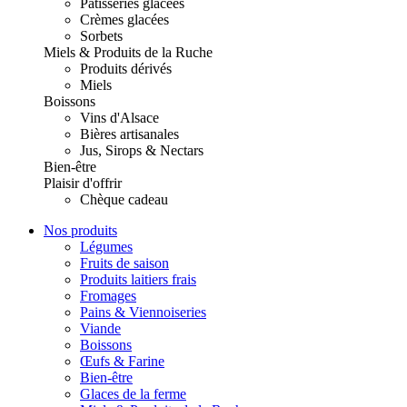
Pâtisseries glacées
Crèmes glacées
Sorbets
Miels & Produits de la Ruche
Produits dérivés
Miels
Boissons
Vins d'Alsace
Bières artisanales
Jus, Sirops & Nectars
Bien-être
Plaisir d'offrir
Chèque cadeau
Nos produits
Légumes
Fruits de saison
Produits laitiers frais
Fromages
Pains & Viennoiseries
Viande
Boissons
Œufs & Farine
Bien-être
Glaces de la ferme