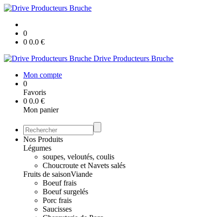
0
0
0.0
€
Drive Producteurs Bruche
Mon compte
0
Favoris
0
0.0
€
Mon panier
Nos Produits
Légumes
soupes, veloutés, coulis
Choucroute et Navets salés
Fruits de saison
Viande
Boeuf frais
Boeuf surgelés
Porc frais
Saucisses