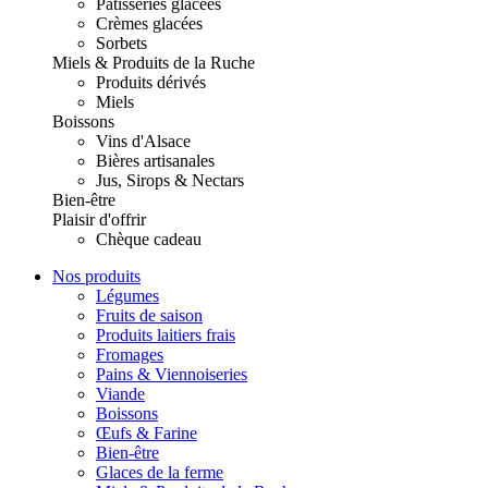
Pâtisseries glacées
Crèmes glacées
Sorbets
Miels & Produits de la Ruche
Produits dérivés
Miels
Boissons
Vins d'Alsace
Bières artisanales
Jus, Sirops & Nectars
Bien-être
Plaisir d'offrir
Chèque cadeau
Nos produits
Légumes
Fruits de saison
Produits laitiers frais
Fromages
Pains & Viennoiseries
Viande
Boissons
Œufs & Farine
Bien-être
Glaces de la ferme