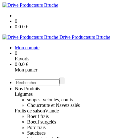
0
0
0.0
€
Drive Producteurs Bruche
Mon compte
0
Favoris
0
0.0
€
Mon panier
Nos Produits
Légumes
soupes, veloutés, coulis
Choucroute et Navets salés
Fruits de saison
Viande
Boeuf frais
Boeuf surgelés
Porc frais
Saucisses