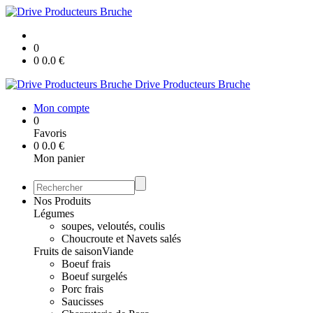
0
0
0.0
€
Drive Producteurs Bruche
Mon compte
0
Favoris
0
0.0
€
Mon panier
Nos Produits
Légumes
soupes, veloutés, coulis
Choucroute et Navets salés
Fruits de saison
Viande
Boeuf frais
Boeuf surgelés
Porc frais
Saucisses