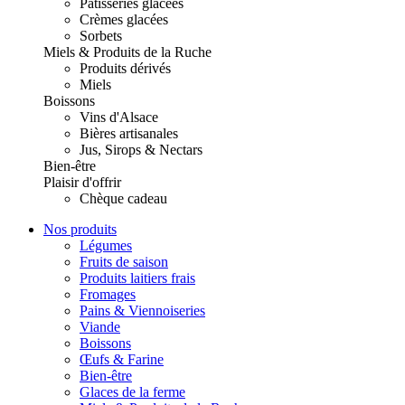
Pâtisseries glacées
Crèmes glacées
Sorbets
Miels & Produits de la Ruche
Produits dérivés
Miels
Boissons
Vins d'Alsace
Bières artisanales
Jus, Sirops & Nectars
Bien-être
Plaisir d'offrir
Chèque cadeau
Nos produits
Légumes
Fruits de saison
Produits laitiers frais
Fromages
Pains & Viennoiseries
Viande
Boissons
Œufs & Farine
Bien-être
Glaces de la ferme