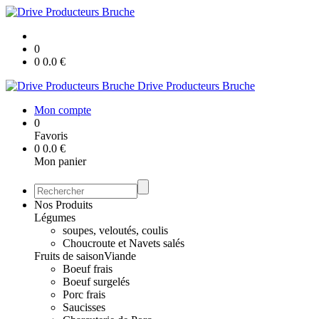
0
0
0.0
€
Drive Producteurs Bruche
Mon compte
0
Favoris
0
0.0
€
Mon panier
Nos Produits
Légumes
soupes, veloutés, coulis
Choucroute et Navets salés
Fruits de saison
Viande
Boeuf frais
Boeuf surgelés
Porc frais
Saucisses