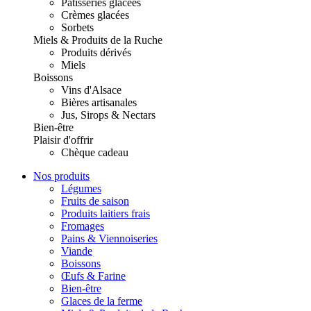
Pâtisseries glacées
Crèmes glacées
Sorbets
Miels & Produits de la Ruche
Produits dérivés
Miels
Boissons
Vins d'Alsace
Bières artisanales
Jus, Sirops & Nectars
Bien-être
Plaisir d'offrir
Chèque cadeau
Nos produits
Légumes
Fruits de saison
Produits laitiers frais
Fromages
Pains & Viennoiseries
Viande
Boissons
Œufs & Farine
Bien-être
Glaces de la ferme