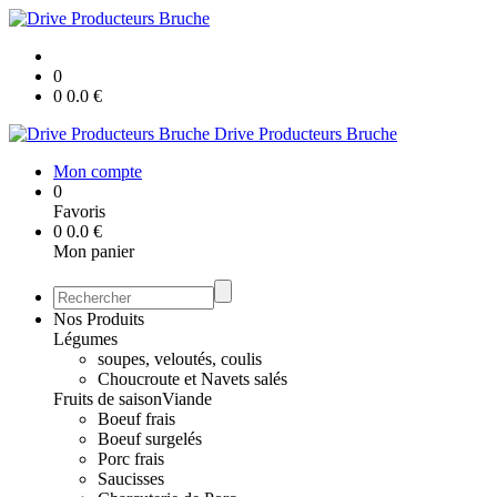
0
0
0.0
€
Drive Producteurs Bruche
Mon compte
0
Favoris
0
0.0
€
Mon panier
Nos Produits
Légumes
soupes, veloutés, coulis
Choucroute et Navets salés
Fruits de saison
Viande
Boeuf frais
Boeuf surgelés
Porc frais
Saucisses