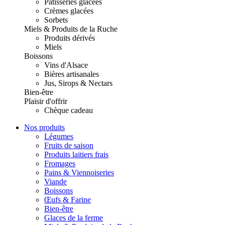
Pâtisseries glacées
Crèmes glacées
Sorbets
Miels & Produits de la Ruche
Produits dérivés
Miels
Boissons
Vins d'Alsace
Bières artisanales
Jus, Sirops & Nectars
Bien-être
Plaisir d'offrir
Chèque cadeau
Nos produits
Légumes
Fruits de saison
Produits laitiers frais
Fromages
Pains & Viennoiseries
Viande
Boissons
Œufs & Farine
Bien-être
Glaces de la ferme