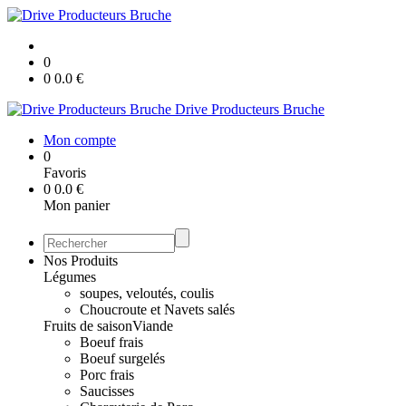
0
0
0.0
€
Drive Producteurs Bruche
Mon compte
0
Favoris
0
0.0
€
Mon panier
Nos Produits
Légumes
soupes, veloutés, coulis
Choucroute et Navets salés
Fruits de saison
Viande
Boeuf frais
Boeuf surgelés
Porc frais
Saucisses