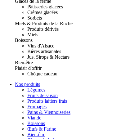
Glaces de la ferme
Pâtisseries glacées
Crèmes glacées
Sorbets
Miels & Produits de la Ruche
Produits dérivés
Miels
Boissons
Vins d'Alsace
Bières artisanales
Jus, Sirops & Nectars
Bien-être
Plaisir d'offrir
Chèque cadeau
Nos produits
Légumes
Fruits de saison
Produits laitiers frais
Fromages
Pains & Viennoiseries
Viande
Boissons
Œufs & Farine
Bien-être