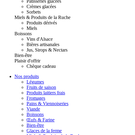
Pâtisseries glacées
Crèmes glacées
Sorbets
Miels & Produits de la Ruche
Produits dérivés
Miels
Boissons
Vins d'Alsace
Bières artisanales
Jus, Sirops & Nectars
Bien-être
Plaisir d'offrir
Chèque cadeau
Nos produits
Légumes
Fruits de saison
Produits laitiers frais
Fromages
Pains & Viennoiseries
Viande
Boissons
Œufs & Farine
Bien-être
Glaces de la ferme