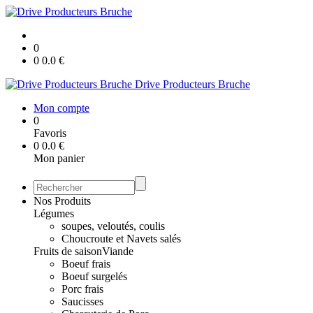
0
0
0.0
€
Drive Producteurs Bruche
Mon compte
0
Favoris
0
0.0
€
Mon panier
Nos Produits
Légumes
soupes, veloutés, coulis
Choucroute et Navets salés
Fruits de saison
Viande
Boeuf frais
Boeuf surgelés
Porc frais
Saucisses