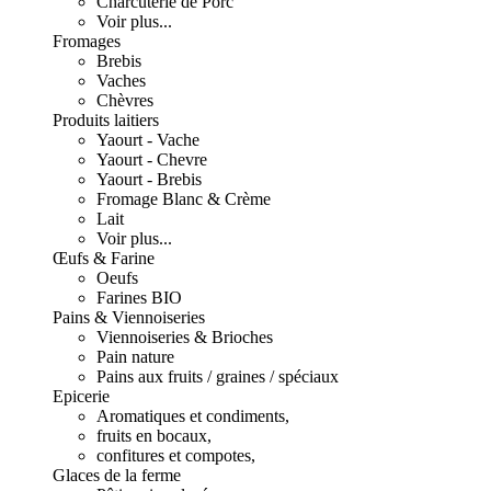
Charcuterie de Porc
Voir plus...
Fromages
Brebis
Vaches
Chèvres
Produits laitiers
Yaourt - Vache
Yaourt - Chevre
Yaourt - Brebis
Fromage Blanc & Crème
Lait
Voir plus...
Œufs & Farine
Oeufs
Farines BIO
Pains & Viennoiseries
Viennoiseries & Brioches
Pain nature
Pains aux fruits / graines / spéciaux
Epicerie
Aromatiques et condiments,
fruits en bocaux,
confitures et compotes,
Glaces de la ferme