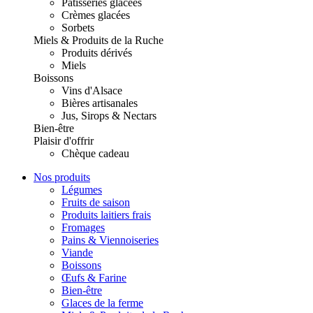
Pâtisseries glacées
Crèmes glacées
Sorbets
Miels & Produits de la Ruche
Produits dérivés
Miels
Boissons
Vins d'Alsace
Bières artisanales
Jus, Sirops & Nectars
Bien-être
Plaisir d'offrir
Chèque cadeau
Nos produits
Légumes
Fruits de saison
Produits laitiers frais
Fromages
Pains & Viennoiseries
Viande
Boissons
Œufs & Farine
Bien-être
Glaces de la ferme