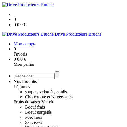
0
0
0.0
€
Drive Producteurs Bruche
Mon compte
0
Favoris
0
0.0
€
Mon panier
Nos Produits
Légumes
soupes, veloutés, coulis
Choucroute et Navets salés
Fruits de saison
Viande
Boeuf frais
Boeuf surgelés
Porc frais
Saucisses