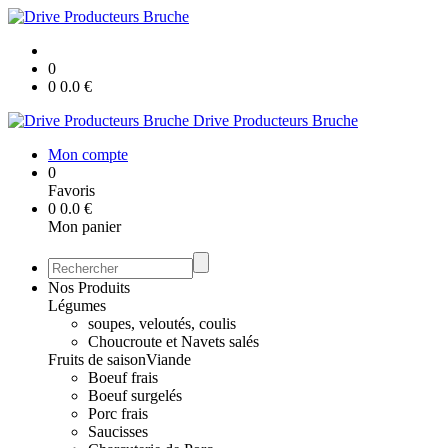
0
0
0.0
€
Drive Producteurs Bruche
Mon compte
0
Favoris
0
0.0
€
Mon panier
Nos Produits
Légumes
soupes, veloutés, coulis
Choucroute et Navets salés
Fruits de saison
Viande
Boeuf frais
Boeuf surgelés
Porc frais
Saucisses