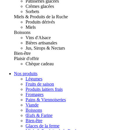
Pâtisseries glacées
Crèmes glacées
Sorbets
Miels & Produits de la Ruche
Produits dérivés
Miels
Boissons
Vins d'Alsace
Bières artisanales
Jus, Sirops & Nectars
Bien-être
Plaisir d'offrir
Chèque cadeau
Nos produits
Légumes
Fruits de saison
Produits laitiers frais
Fromages
Pains & Viennoiseries
Viande
Boissons
Œufs & Farine
Bien-être
Glaces de la ferme