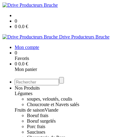
0
0
0.0
€
Drive Producteurs Bruche
Mon compte
0
Favoris
0
0.0
€
Mon panier
Nos Produits
Légumes
soupes, veloutés, coulis
Choucroute et Navets salés
Fruits de saison
Viande
Boeuf frais
Boeuf surgelés
Porc frais
Saucisses