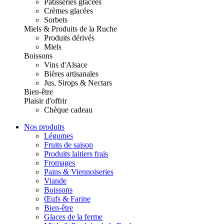
Pâtisseries glacées
Crèmes glacées
Sorbets
Miels & Produits de la Ruche
Produits dérivés
Miels
Boissons
Vins d'Alsace
Bières artisanales
Jus, Sirops & Nectars
Bien-être
Plaisir d'offrir
Chèque cadeau
Nos produits
Légumes
Fruits de saison
Produits laitiers frais
Fromages
Pains & Viennoiseries
Viande
Boissons
Œufs & Farine
Bien-être
Glaces de la ferme