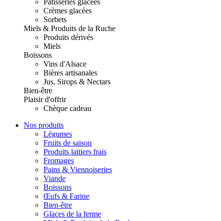
Pâtisseries glacées
Crèmes glacées
Sorbets
Miels & Produits de la Ruche
Produits dérivés
Miels
Boissons
Vins d'Alsace
Bières artisanales
Jus, Sirops & Nectars
Bien-être
Plaisir d'offrir
Chèque cadeau
Nos produits
Légumes
Fruits de saison
Produits laitiers frais
Fromages
Pains & Viennoiseries
Viande
Boissons
Œufs & Farine
Bien-être
Glaces de la ferme