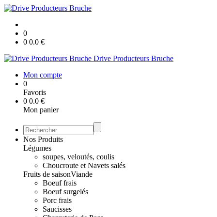
0
0
0.0
€
Drive Producteurs Bruche
Mon compte
0
Favoris
0
0.0
€
Mon panier
Nos Produits
Légumes
soupes, veloutés, coulis
Choucroute et Navets salés
Fruits de saison
Viande
Boeuf frais
Boeuf surgelés
Porc frais
Saucisses