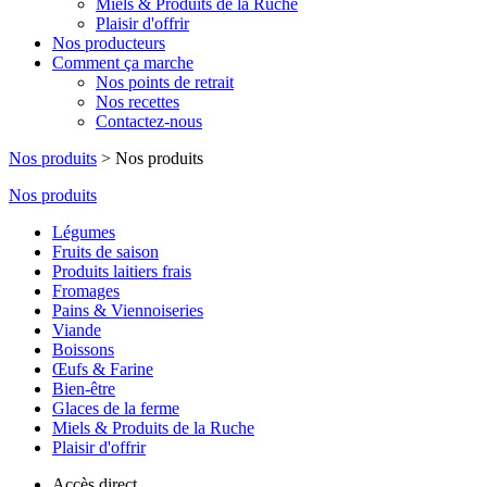
Miels & Produits de la Ruche
Plaisir d'offrir
Nos producteurs
Comment ça marche
Nos points de retrait
Nos recettes
Contactez-nous
Nos produits
>
Nos produits
Nos produits
Légumes
Fruits de saison
Produits laitiers frais
Fromages
Pains & Viennoiseries
Viande
Boissons
Œufs & Farine
Bien-être
Glaces de la ferme
Miels & Produits de la Ruche
Plaisir d'offrir
Accès direct