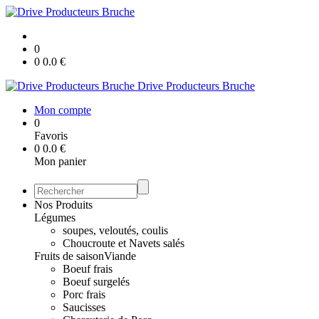
0
0
0.0
€
Drive Producteurs Bruche
Mon compte
0
Favoris
0
0.0
€
Mon panier
Nos Produits
Légumes
soupes, veloutés, coulis
Choucroute et Navets salés
Fruits de saison
Viande
Boeuf frais
Boeuf surgelés
Porc frais
Saucisses