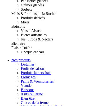
Pâtisseries glacées
Crèmes glacées
Sorbets
Miels & Produits de la Ruche
Produits dérivés
Miels
Boissons
Vins d'Alsace
Bières artisanales
Jus, Sirops & Nectars
Bien-être
Plaisir d'offrir
Chèque cadeau
Nos produits
Légumes
Fruits de saison
Produits laitiers frais
Fromages
Pains & Viennoiseries
Viande
Boissons
Œufs & Farine
Bien-être
Glaces de la ferme