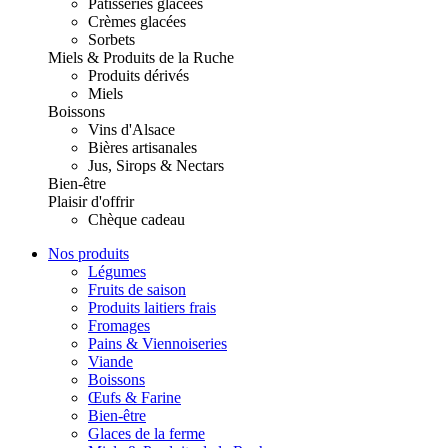
Pâtisseries glacées
Crèmes glacées
Sorbets
Miels & Produits de la Ruche
Produits dérivés
Miels
Boissons
Vins d'Alsace
Bières artisanales
Jus, Sirops & Nectars
Bien-être
Plaisir d'offrir
Chèque cadeau
Nos produits
Légumes
Fruits de saison
Produits laitiers frais
Fromages
Pains & Viennoiseries
Viande
Boissons
Œufs & Farine
Bien-être
Glaces de la ferme