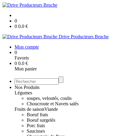
0
0
0.0
€
Drive Producteurs Bruche
Mon compte
0
Favoris
0
0.0
€
Mon panier
Nos Produits
Légumes
soupes, veloutés, coulis
Choucroute et Navets salés
Fruits de saison
Viande
Boeuf frais
Boeuf surgelés
Porc frais
Saucisses