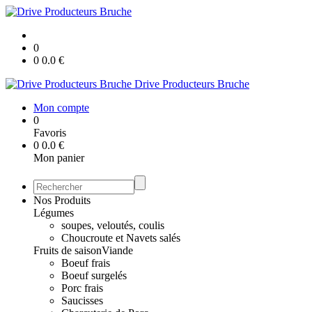
0
0
0.0
€
Drive Producteurs Bruche
Mon compte
0
Favoris
0
0.0
€
Mon panier
Nos Produits
Légumes
soupes, veloutés, coulis
Choucroute et Navets salés
Fruits de saison
Viande
Boeuf frais
Boeuf surgelés
Porc frais
Saucisses