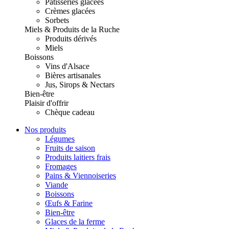
Pâtisseries glacées
Crèmes glacées
Sorbets
Miels & Produits de la Ruche
Produits dérivés
Miels
Boissons
Vins d'Alsace
Bières artisanales
Jus, Sirops & Nectars
Bien-être
Plaisir d'offrir
Chèque cadeau
Nos produits
Légumes
Fruits de saison
Produits laitiers frais
Fromages
Pains & Viennoiseries
Viande
Boissons
Œufs & Farine
Bien-être
Glaces de la ferme