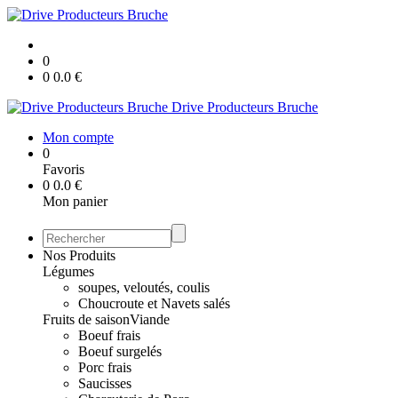
0
0
0.0
€
Drive Producteurs Bruche
Mon compte
0
Favoris
0
0.0
€
Mon panier
Nos Produits
Légumes
soupes, veloutés, coulis
Choucroute et Navets salés
Fruits de saison
Viande
Boeuf frais
Boeuf surgelés
Porc frais
Saucisses