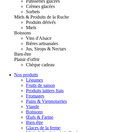
Pâtisseries glacées
Crèmes glacées
Sorbets
Miels & Produits de la Ruche
Produits dérivés
Miels
Boissons
Vins d'Alsace
Bières artisanales
Jus, Sirops & Nectars
Bien-être
Plaisir d'offrir
Chèque cadeau
Nos produits
Légumes
Fruits de saison
Produits laitiers frais
Fromages
Pains & Viennoiseries
Viande
Boissons
Œufs & Farine
Bien-être
Glaces de la ferme