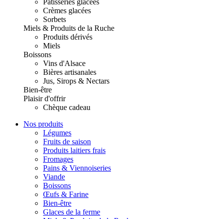
Pâtisseries glacées
Crèmes glacées
Sorbets
Miels & Produits de la Ruche
Produits dérivés
Miels
Boissons
Vins d'Alsace
Bières artisanales
Jus, Sirops & Nectars
Bien-être
Plaisir d'offrir
Chèque cadeau
Nos produits
Légumes
Fruits de saison
Produits laitiers frais
Fromages
Pains & Viennoiseries
Viande
Boissons
Œufs & Farine
Bien-être
Glaces de la ferme