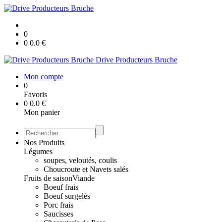
0
0
0.0
€
Drive Producteurs Bruche
Mon compte
0
Favoris
0
0.0
€
Mon panier
Nos Produits
Légumes
soupes, veloutés, coulis
Choucroute et Navets salés
Fruits de saison
Viande
Boeuf frais
Boeuf surgelés
Porc frais
Saucisses