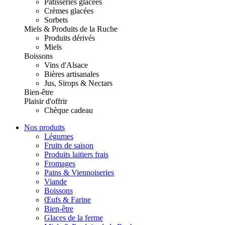
Pâtisseries glacées
Crèmes glacées
Sorbets
Miels & Produits de la Ruche
Produits dérivés
Miels
Boissons
Vins d'Alsace
Bières artisanales
Jus, Sirops & Nectars
Bien-être
Plaisir d'offrir
Chèque cadeau
Nos produits
Légumes
Fruits de saison
Produits laitiers frais
Fromages
Pains & Viennoiseries
Viande
Boissons
Œufs & Farine
Bien-être
Glaces de la ferme