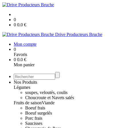
0
0
0.0
€
Drive Producteurs Bruche
Mon compte
0
Favoris
0
0.0
€
Mon panier
Nos Produits
Légumes
soupes, veloutés, coulis
Choucroute et Navets salés
Fruits de saison
Viande
Boeuf frais
Boeuf surgelés
Porc frais
Saucisses