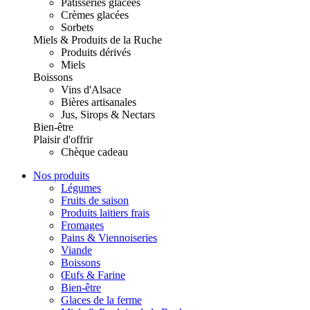
Pâtisseries glacées
Crèmes glacées
Sorbets
Miels & Produits de la Ruche
Produits dérivés
Miels
Boissons
Vins d'Alsace
Bières artisanales
Jus, Sirops & Nectars
Bien-être
Plaisir d'offrir
Chèque cadeau
Nos produits
Légumes
Fruits de saison
Produits laitiers frais
Fromages
Pains & Viennoiseries
Viande
Boissons
Œufs & Farine
Bien-être
Glaces de la ferme