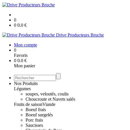
0
0
0.0
€
Drive Producteurs Bruche
Mon compte
0
Favoris
0
0.0
€
Mon panier
Nos Produits
Légumes
soupes, veloutés, coulis
Choucroute et Navets salés
Fruits de saison
Viande
Boeuf frais
Boeuf surgelés
Porc frais
Saucisses